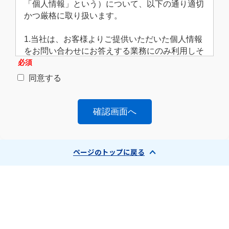
「個人情報」という）について、以下の通り適切
かつ厳格に取り扱います。
1.当社は、お客様よりご提供いただいた個人情報
をお問い合わせにお答えする業務にのみ利用しそ
の他の目的には一切使用することはありません。
必須
同意する
2.個人情報は、関係者以外の者が取り扱うことは
ありません。管理責任者のもとで、漏えい·紛失·
改ざん·不正アクセス·不正使用などのないよう、
適切な安全対策を講じます。
3.お客様よりお預かりした個人情報は、弊社が定
ページのトップに戻る
める文書管理規定および社内管理規定により厳重
に保管し、定められた保有期間の終了後に適切な
方法で処分します。
4.第3項にかかわらず、個人情報は外部の業務委
託先に預けることがあります。この場合、十分な
個人情報の保護の水準を満たしている委託先を選